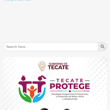
Search But
Search
for: