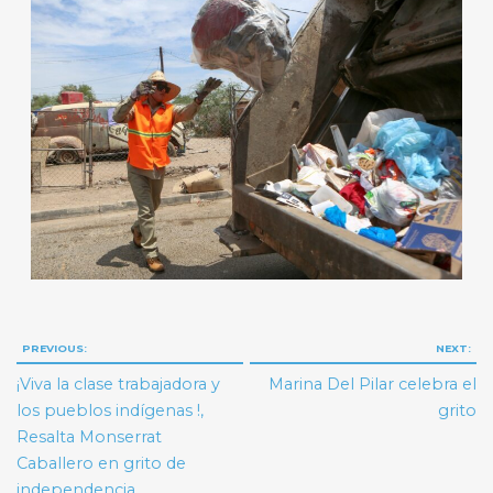
Navegación
PREVIOUS:
NEXT:
de
¡Viva la clase trabajadora y
Marina Del Pilar celebra el
entradas
los pueblos indígenas !,
grito
Resalta Monserrat
Caballero en grito de
independencia