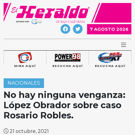
Skip
to
content
7 AGOSTO 2026
MIRA AQUÍ
ESCUCHA AQUÍ
ESCUCHA AQUÍ
NACIONALES
No hay ninguna venganza:
López Obrador sobre caso
Rosario Robles.
21 octubre, 2021