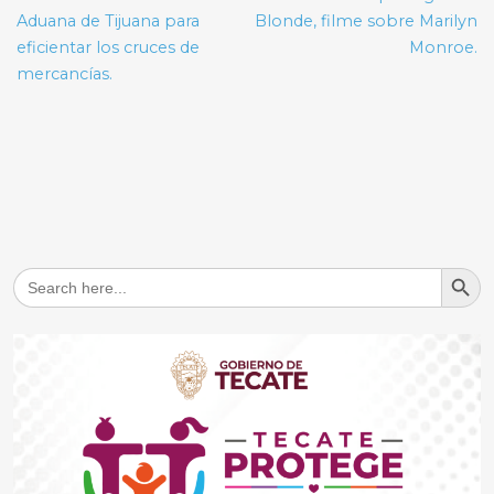
entradas
Aduana de Tijuana para
Blonde, filme sobre Marilyn
eficientar los cruces de
Monroe.
mercancías.
Search But
Search
for: