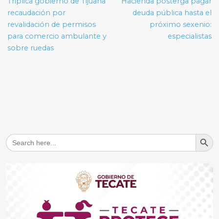
Triplica gobierno de Tijuana
Hacienda posterga pagar
entradas
recaudación por
deuda pública hasta el
revalidación de permisos
próximo sexenio:
para comercio ambulante y
especialistas
sobre ruedas
Search But
Search
for: