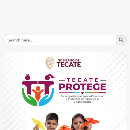
Search But
Search
for: