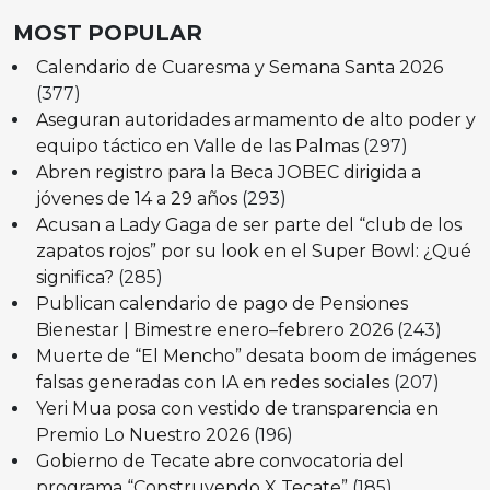
MOST POPULAR
Calendario de Cuaresma y Semana Santa 2026
(377)
Aseguran autoridades armamento de alto poder y
equipo táctico en Valle de las Palmas
(297)
Abren registro para la Beca JOBEC dirigida a
jóvenes de 14 a 29 años
(293)
Acusan a Lady Gaga de ser parte del “club de los
zapatos rojos” por su look en el Super Bowl: ¿Qué
significa?
(285)
Publican calendario de pago de Pensiones
Bienestar | Bimestre enero–febrero 2026
(243)
Muerte de “El Mencho” desata boom de imágenes
falsas generadas con IA en redes sociales
(207)
Yeri Mua posa con vestido de transparencia en
Premio Lo Nuestro 2026
(196)
Gobierno de Tecate abre convocatoria del
programa “Construyendo X Tecate”
(185)