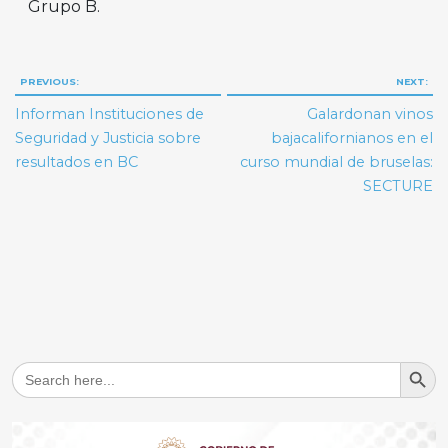
Grupo B.
Navegación
PREVIOUS:
NEXT:
de
Informan Instituciones de
Galardonan vinos
entradas
Seguridad y Justicia sobre
bajacalifornianos en el
resultados en BC
curso mundial de bruselas:
SECTURE
Search But
Search
for: