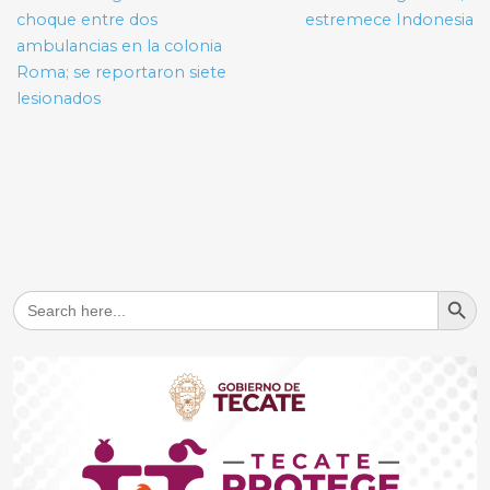
entradas
choque entre dos
estremece Indonesia
ambulancias en la colonia
Roma; se reportaron siete
lesionados
Search But
Search
for: