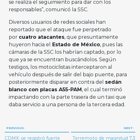
se realiza el seguimiento para dar con los
responsables”, comunicó la SSC.
Diversos usuarios de redes sociales han
reportado que el ataque fue perpetrado
por
cuatro atacantes
, que presuntamente
huyeron hacia el
Estado de México
, pues las
cámaras de la SSC los habrían captado, por lo
que ya se encuentran buscándolos. Según
testigos, los motociclistas interceptaron al
vehículo después de salir del bajo puente, para
posteriormente disparar en contra del
sedán
blanco con placas A55-PAM
, el cual terminó
impactando con la parte trasera de un taxi que
daba servicio a una persona de la tercera edad.
Navegación
PREVIOUS:
NEXT:
de
CDMX: se registró fuerte
Terremoto de magnitud 7,3