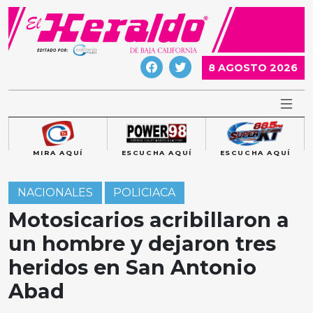
Skip
to
content
8 AGOSTO 2026
MIRA AQUÍ
ESCUCHA AQUÍ
ESCUCHA AQUÍ
NACIONALES
POLICIACA
Motosicarios acribillaron a
un hombre y dejaron tres
heridos en San Antonio
Abad