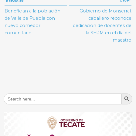
Navegación
PREVIOUS:
NEXT:
de
Benefician a la población
Gobierno de Monserrat
entradas
de Valle de Puebla con
caballero reconoce
nuevo comedor
dedicación de docentes de
comunitario
la SEPM en el día del
maestro
Search But
Search
for: