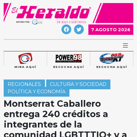
Skip
to
content
7 AGOSTO 2026
MIRA AQUÍ
ESCUCHA AQUÍ
ESCUCHA AQUÍ
REGIONALES
CULTURA Y SOCIEDAD
POLÍTICA Y ECONOMÍA
Montserrat Caballero
entrega 240 créditos a
integrantes de la
comunidad LGBTTTIQ+ y a