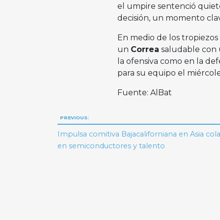
el umpire sentenció quieto
decisión, un momento clave
En medio de los tropiezos
un
Correa
saludable con 
la ofensiva como en la de
para su equipo el miércole
Fuente: AlBat
Navegación
PREVIOUS:
de
Impulsa comitiva Bajacaliforniana en Asia co
en semiconductores y talento
entradas