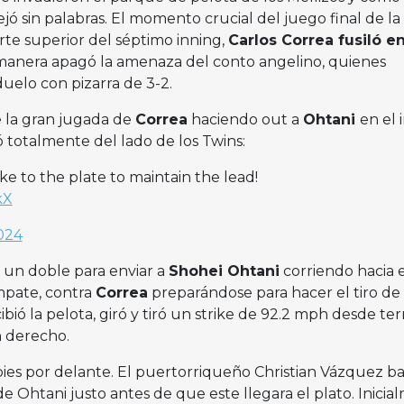
jó sin palabras. El momento crucial del juego final de la 
arte superior del séptimo inning,
Carlos Correa fusiló en
manera apagó la amenaza del conto angelino, quienes
uelo con pizarra de 3-2.
e la gran jugada de
Correa
haciendo out a
Ohtani
en el 
nó totalmente del lado de los Twins:
ke to the plate to maintain the lead!
kX
2024
un doble para enviar a
Shohei Ohtani
corriendo hacia e
empate, contra
Correa
preparándose para hacer el tiro de
ibió la pelota, giró y tiró un strike de 92.2 mph desde te
ín derecho.
pies por delante. El puertorriqueño Christian Vázquez ba
de Ohtani justo antes de que este llegara el plato. Inici