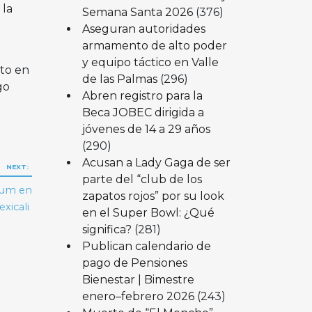
 la
Semana Santa 2026
(376)
Aseguran autoridades
armamento de alto poder
y equipo táctico en Valle
to en
de las Palmas
(296)
go
Abren registro para la
Beca JOBEC dirigida a
jóvenes de 14 a 29 años
(290)
Acusan a Lady Gaga de ser
NEXT:
parte del “club de los
baum en
zapatos rojos” por su look
exicali
en el Super Bowl: ¿Qué
significa?
(281)
Publican calendario de
pago de Pensiones
Bienestar | Bimestre
enero–febrero 2026
(243)