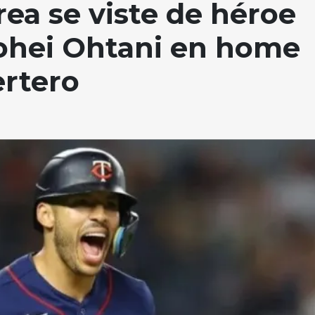
rea se viste de héroe
Shohei Ohtani en home
ertero