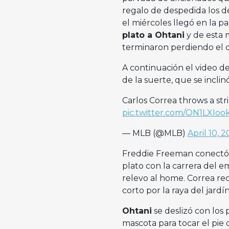
regalo de despedida los de
el miércoles llegó en la p
plato a Ohtani
y de esta 
terminaron perdiendo el d
A continuación el video d
de la suerte, que se incli
Carlos Correa throws a stri
pic.twitter.com/ON1LXIoo
— MLB (@MLB)
April 10, 
Freddie Freeman conectó 
plato con la carrera del 
relevo al home. Correa rec
corto por la raya del jard
Ohtani
se deslizó con los 
mascota para tocar el pie 