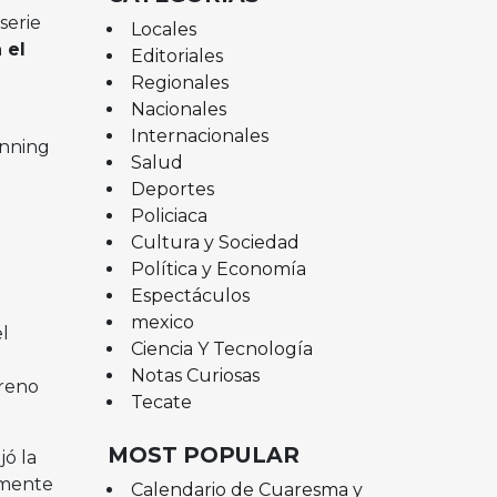
serie
Locales
 el
Editoriales
Regionales
Nacionales
Internacionales
inning
Salud
Deportes
Policiaca
Cultura y Sociedad
Política y Economía
Espectáculos
mexico
l
Ciencia Y Tecnología
Notas Curiosas
rreno
Tecate
MOST POPULAR
jó la
almente
Calendario de Cuaresma y