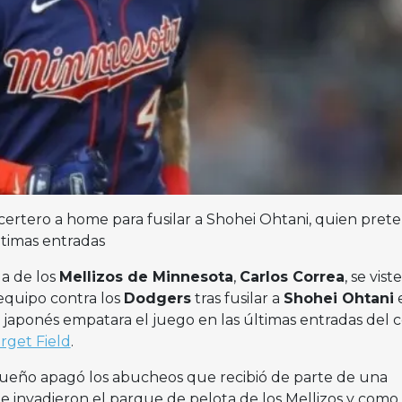
 certero a home para fusilar a Shohei Ohtani, quien pret
ltimas entradas
ua de los
Mellizos de Minnesota
,
Carlos Correa
, se vist
 equipo contra los
Dodgers
tras fusilar a
Shohei Ohtani
 japonés empatara el juego en las últimas entradas del c
rget Field
.
ueño apagó los abucheos que recibió de parte de una
e invadieron el parque de pelota de los Mellizos y como