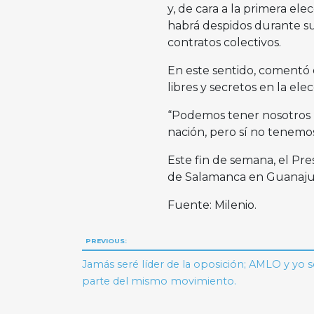
y, de cara a la primera el
habrá despidos durante su 
contratos colectivos.
En este sentido, comentó q
libres y secretos en la ele
“Podemos tener nosotros b
nación, pero sí no tenemos
Este fin de semana, el Pres
de Salamanca en Guanajua
Fuente: Milenio.
Navegación
PREVIOUS:
de
Jamás seré líder de la oposición; AMLO y yo
parte del mismo movimiento.
entradas