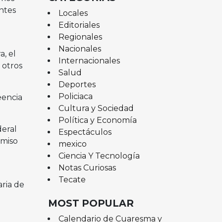
ntes
Locales
Editoriales
Regionales
Nacionales
, el
Internacionales
 otros
Salud
Deportes
Policiaca
eencia
Cultura y Sociedad
Política y Economía
deral
Espectáculos
omiso
mexico
Ciencia Y Tecnología
Notas Curiosas
Tecate
aria de
MOST POPULAR
Calendario de Cuaresma y