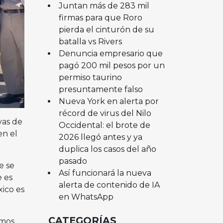
Juntan más de 283 mil
firmas para que Roro
pierda el cinturón de su
batalla vs Rivers
Denuncia empresario que
pagó 200 mil pesos por un
permiso taurino
presuntamente falso
Nueva York en alerta por
récord de virus del Nilo
vas de
Occidental: el brote de
en el
2026 llegó antes y ya
duplica los casos del año
pasado
e se
Así funcionará la nueva
e es
alerta de contenido de IA
xico es
en WhatsApp
CATEGORÍAS
emos