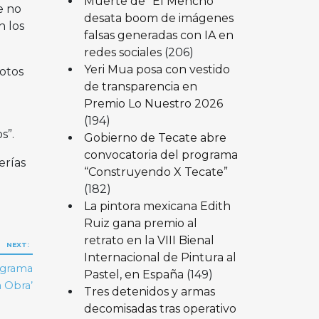
Muerte de “El Mencho”
e no
desata boom de imágenes
n los
falsas generadas con IA en
redes sociales
(206)
Yeri Mua posa con vestido
votos
de transparencia en
Premio Lo Nuestro 2026
(194)
s”.
Gobierno de Tecate abre
convocatoria del programa
erías
“Construyendo X Tecate”
(182)
La pintora mexicana Edith
Ruiz gana premio al
retrato en la VIII Bienal
NEXT:
Internacional de Pintura al
ograma
Pastel, en España
(149)
a Obra’
Tres detenidos y armas
decomisadas tras operativo