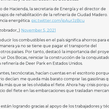
 de Hacienda, la secretaria de Energía y el director de
jos de rehabilitación de la refinería de Ciudad Madero.
ncia energética.
pic.twitter.com/jpAurJzBcu
zobrador_)
November 5, 2021
cir los combustibles en el país significa ahorros para e
manera ya no se tiene que pagar el transporte del
tros países. Por tanto, destacó la importancia del proy
uir Dos Bocas, reiniciar la construcción de la conquistad
a refinería de Deer Park en Estados Unidos.
ntes, tecnócratas, hacían cuentas en el escritorio porqu
torio decían: me queda más barato comprar las gasolinas 
a más que se les olvidaba el flete. Ahora hay crisis porq
o del flete en las embarcaciones que trasladan mercanc
están logrando gracias al apoyo de los trabajadores y téc