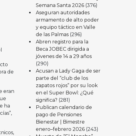
Semana Santa 2026
(376)
Aseguran autoridades
armamento de alto poder
y equipo táctico en Valle
de las Palmas
(296)
Abren registro para la
Beca JOBEC dirigida a
l
jóvenes de 14 a 29 años
(290)
ecto
Acusan a Lady Gaga de ser
ora de
parte del “club de los
zapatos rojos” por su look
e eran
en el Super Bowl: ¿Qué
que
significa?
(281)
ue ha
Publican calendario de
ías”,
pago de Pensiones
Bienestar | Bimestre
enero–febrero 2026
(243)
nicos,