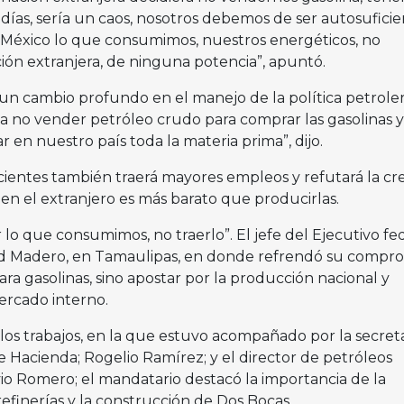
días, sería un caos, nosotros debemos de ser autosuficie
 México lo que consumimos, nuestros energéticos, no
ón extranjera, de ninguna potencia”, apuntó.
un cambio profundo en el manejo de la política petrolera
a no vender petróleo crudo para comprar las gasolinas y
r en nuestro país toda la materia prima”, dijo.
ientes también traerá mayores empleos y refutará la cr
en el extranjero es más barato que producirlas.
o que consumimos, no traerlo”. El jefe del Ejecutivo fe
udad Madero, en Tamaulipas, en donde refrendó su compr
ra gasolinas, sino apostar por la producción nacional y
ercado interno.
los trabajos, en la que estuvo acompañado por la secret
e Hacienda; Rogelio Ramírez; y el director de petróleos
o Romero; el mandatario destacó la importancia de la
refinerías y la construcción de Dos Bocas.