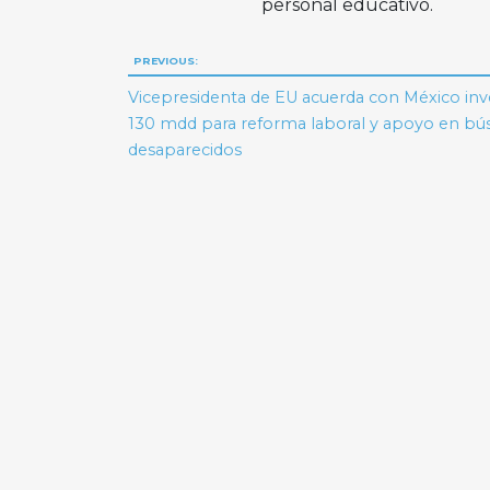
personal educativo.
Navegación
PREVIOUS:
de
Vicepresidenta de EU acuerda con México inv
130 mdd para reforma laboral y apoyo en bú
entradas
desaparecidos