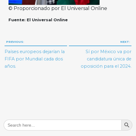
© Proporcionado por El Universal Online
Fuente: El Universal Online
Navegación
PREVIOUS:
NEXT:
de
Países europeos dejarían la
Sí por México va por
entradas
FIFA por Mundial cada dos
candidatura única de
años.
oposición para el 2024.
Search But
Search
for: