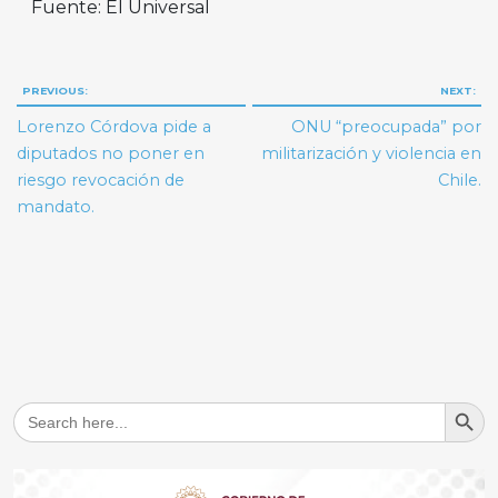
Fuente: El Universal
Navegación
PREVIOUS:
NEXT:
de
Lorenzo Córdova pide a
ONU “preocupada” por
entradas
diputados no poner en
militarización y violencia en
riesgo revocación de
Chile.
mandato.
Search But
Search
for: