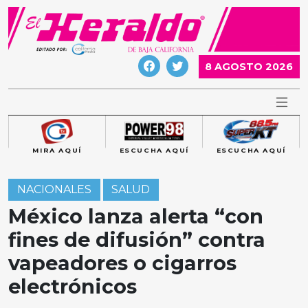
Skip
to
content
8 AGOSTO 2026
MIRA AQUÍ
ESCUCHA AQUÍ
ESCUCHA AQUÍ
NACIONALES
SALUD
México lanza alerta “con
fines de difusión” contra
vapeadores o cigarros
electrónicos