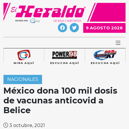
Skip
to
content
9 AGOSTO 2026
MIRA AQUÍ
ESCUCHA AQUÍ
ESCUCHA AQUÍ
NACIONALES
México dona 100 mil dosis
de vacunas anticovid a
Belice
3 octubre, 2021