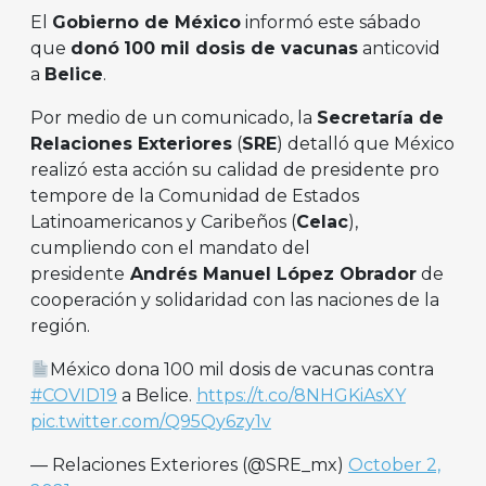
El
Gobierno de México
informó este sábado
que
donó
100 mil dosis de vacunas
anticovid
a
Belice
.
Por medio de un comunicado, la
Secretaría de
Relaciones Exteriores
(
SRE
) detalló que México
realizó esta acción su calidad de presidente pro
tempore de la Comunidad de Estados
Latinoamericanos y Caribeños (
Celac
),
cumpliendo con el mandato del
presidente
Andrés Manuel López Obrador
de
cooperación y solidaridad con las naciones de la
región.
México dona 100 mil dosis de vacunas contra
#COVID19
a Belice.
https://t.co/8NHGKiAsXY
pic.twitter.com/Q95Qy6zy1v
— Relaciones Exteriores (@SRE_mx)
October 2,