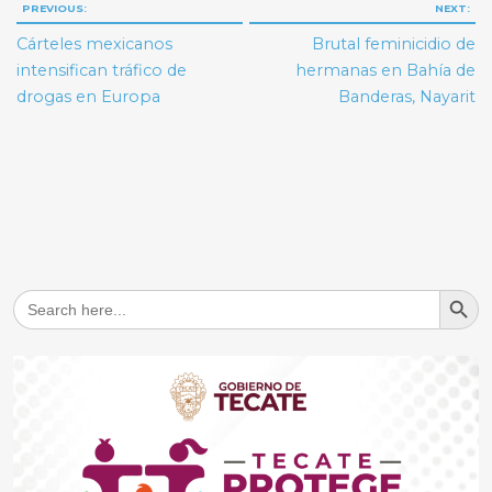
Navegación
PREVIOUS:
NEXT:
de
Cárteles mexicanos
Brutal feminicidio de
entradas
intensifican tráfico de
hermanas en Bahía de
drogas en Europa
Banderas, Nayarit
Search But
Search
for: