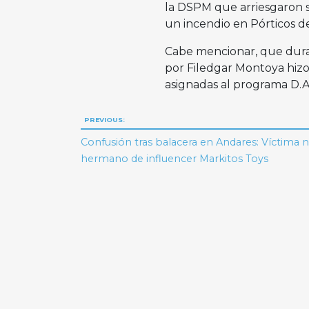
la DSPM que arriesgaron s
un incendio en Pórticos de
Cabe mencionar, que dura
por Filedgar Montoya hizo
asignadas al programa D.A
Navegación
PREVIOUS:
de
Confusión tras balacera en Andares: Víctima n
hermano de influencer Markitos Toys
entradas