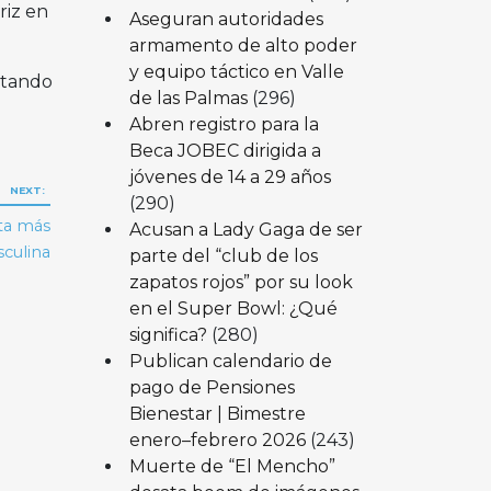
riz en
Aseguran autoridades
armamento de alto poder
y equipo táctico en Valle
ntando
de las Palmas
(296)
Abren registro para la
Beca JOBEC dirigida a
jóvenes de 14 a 29 años
NEXT:
(290)
ita más
Acusan a Lady Gaga de ser
sculina
parte del “club de los
zapatos rojos” por su look
en el Super Bowl: ¿Qué
significa?
(280)
Publican calendario de
pago de Pensiones
Bienestar | Bimestre
enero–febrero 2026
(243)
Muerte de “El Mencho”