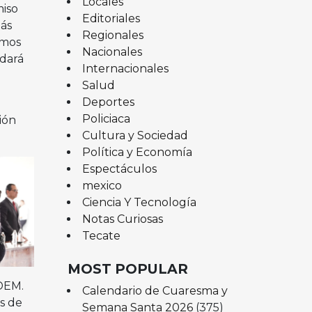
Locales
miso
Editoriales
más
Regionales
amos
Nacionales
dará
Internacionales
Salud
Deportes
Policiaca
ión
Cultura y Sociedad
Política y Economía
Espectáculos
mexico
Ciencia Y Tecnología
Notas Curiosas
Tecate
MOST POPULAR
 DEM.
Calendario de Cuaresma y
s de
Semana Santa 2026
(375)