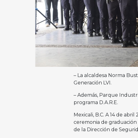
– La alcaldesa Norma Bus
Generación LVI.
– Además, Parque Industri
programa D.A.R.E.
Mexicali, B.C. A 14 de abr
ceremonia de graduación 
de la Dirección de Seguri