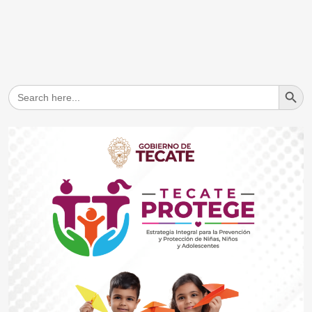
Search But
Search
for: