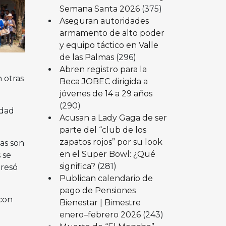
Semana Santa 2026
(375)
Aseguran autoridades
armamento de alto poder
y equipo táctico en Valle
de las Palmas
(296)
Abren registro para la
 otras
Beca JOBEC dirigida a
jóvenes de 14 a 29 años
(290)
udad
Acusan a Lady Gaga de ser
parte del “club de los
zapatos rojos” por su look
das son
en el Super Bowl: ¿Qué
 se
significa?
(281)
presó
Publican calendario de
pago de Pensiones
 con
Bienestar | Bimestre
enero–febrero 2026
(243)