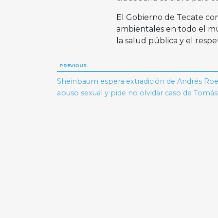
El Gobierno de Tecate co
ambientales en todo el mun
la salud pública y el resp
Navegación
PREVIOUS:
de
Sheinbaum espera extradición de Andrés Ro
abuso sexual y pide no olvidar caso de Tomá
entradas