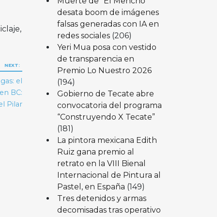
Muerte de “El Mencho”
desata boom de imágenes
falsas generadas con IA en
claje,
redes sociales
(206)
Yeri Mua posa con vestido
de transparencia en
NEXT:
Premio Lo Nuestro 2026
gas: el
(194)
 en BC:
Gobierno de Tecate abre
l Pilar
convocatoria del programa
“Construyendo X Tecate”
(181)
La pintora mexicana Edith
Ruiz gana premio al
retrato en la VIII Bienal
Internacional de Pintura al
Pastel, en España
(149)
Tres detenidos y armas
decomisadas tras operativo