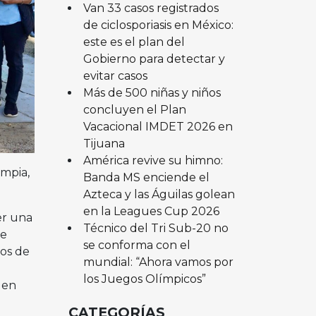
Van 33 casos registrados
de ciclosporiasis en México:
este es el plan del
Gobierno para detectar y
evitar casos
Más de 500 niñas y niños
concluyen el Plan
Vacacional IMDET 2026 en
Tijuana
América revive su himno:
mpia,
Banda MS enciende el
Azteca y las Águilas golean
en la Leagues Cup 2026
er una
Técnico del Tri Sub-20 no
ue
se conforma con el
uos de
mundial: “Ahora vamos por
los Juegos Olímpicos”
 en
CATEGORÍAS