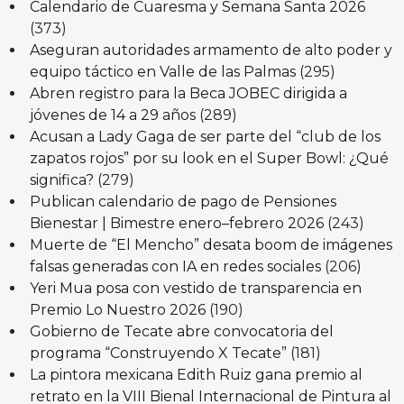
Calendario de Cuaresma y Semana Santa 2026
(373)
Aseguran autoridades armamento de alto poder y
equipo táctico en Valle de las Palmas
(295)
Abren registro para la Beca JOBEC dirigida a
jóvenes de 14 a 29 años
(289)
Acusan a Lady Gaga de ser parte del “club de los
zapatos rojos” por su look en el Super Bowl: ¿Qué
significa?
(279)
Publican calendario de pago de Pensiones
Bienestar | Bimestre enero–febrero 2026
(243)
Muerte de “El Mencho” desata boom de imágenes
falsas generadas con IA en redes sociales
(206)
Yeri Mua posa con vestido de transparencia en
Premio Lo Nuestro 2026
(190)
Gobierno de Tecate abre convocatoria del
programa “Construyendo X Tecate”
(181)
La pintora mexicana Edith Ruiz gana premio al
retrato en la VIII Bienal Internacional de Pintura al