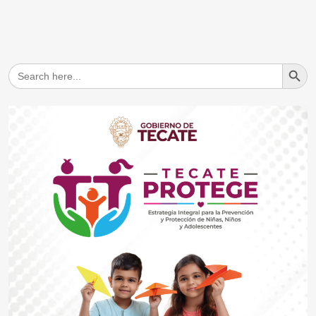
Search But
Search
for: