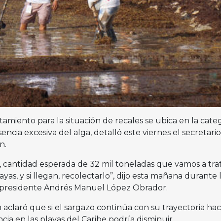
rtamiento para la situación de recales se ubica en la cate
sencia excesiva del alga, detalló este viernes el secretari
n.
, cantidad esperada de 32 mil toneladas que vamos a tra
ayas, y si llegan, recolectarlo”, dijo esta mañana durante 
 presidente Andrés Manuel López Obrador.
claró que si el sargazo continúa con su trayectoria haci
cia en las playas del Caribe podría disminuir.