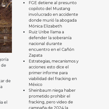
FGE detiene al presunto
copiloto del Mustang
involucrado en accidente
donde murió la abogada
Mónica Elizabeth
Ruiz Uribe llama a
defender la soberanía
nacional durante
encuentro en el Cañón
Zapata
goría
Estrategias, mecanismos y
o de
acciones: esto dice el
primer informe para
viabilidad del fracking en
tar de
México
la
Sheinbaum niega haber
prometido prohibir el
fracking, pero video de
a el
campaña de 2024 la