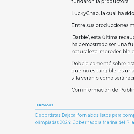
fundaron la productora
LuckyChap, la cual ha sido
Entre sus producciones má
‘Barbie’, esta última reca
ha demostrado ser una fuen
naturaleza impredecible d
Robbie comentó sobre esto
que no es tangible, es una 
si la verán o cómo será rec
Con información de Publ
Navegación
PREVIOUS:
de
Deportistas Bajacaliforniabos listos para comp
olimpiadas 2024: Gobernadora Marina del Pila
entradas