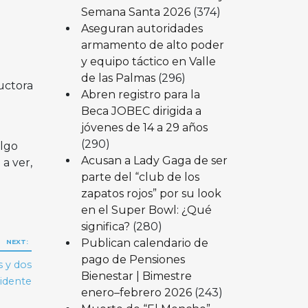
Semana Santa 2026
(374)
Aseguran autoridades
armamento de alto poder
y equipo táctico en Valle
de las Palmas
(296)
ductora
Abren registro para la
Beca JOBEC dirigida a
jóvenes de 14 a 29 años
(290)
algo
Acusan a Lady Gaga de ser
 a ver,
parte del “club de los
zapatos rojos” por su look
en el Super Bowl: ¿Qué
significa?
(280)
Publican calendario de
NEXT:
pago de Pensiones
s y dos
Bienestar | Bimestre
cidente
enero–febrero 2026
(243)