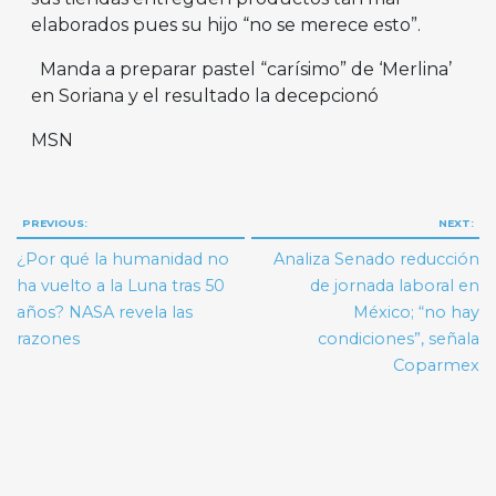
elaborados pues su hijo “no se merece esto”.
Manda a preparar pastel “carísimo” de ‘Merlina’
en Soriana y el resultado la decepcionó
MSN
Navegación
PREVIOUS:
NEXT:
de
¿Por qué la humanidad no
Analiza Senado reducción
entradas
ha vuelto a la Luna tras 50
de jornada laboral en
años? NASA revela las
México; “no hay
razones
condiciones”, señala
Coparmex