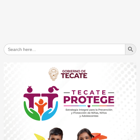
Search But
Search
for: