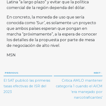
Latina “a largo plazo” y evitar que la política
comercial de la región dependa del dólar.
En concreto, la moneda de uso que sería
conocida como ‘Sur’, es solamente un proyecto
que ambos países esperan que pongan en
marcha “próximamente”, a la espera de conocer
los detalles de la propuesta por parte de mesa
de negociación de alto nivel.
MSN
Navegación
PREVIOUS:
NEXT:
de
El SAT publicó las primeras
Critica AMLO mantener
entradas
tasas efectivas de ISR del
categoría 1 cuando el AICM
2023
‘era manejado por
narcotraficantes’