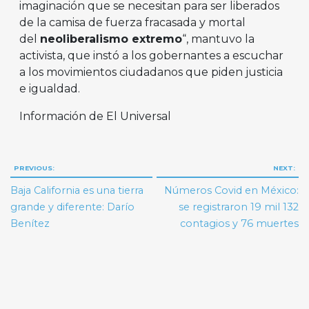
imaginación que se necesitan para ser liberados
de la camisa de fuerza fracasada y mortal
del
neoliberalismo extremo
“, mantuvo la
activista, que instó a los gobernantes a escuchar
a los movimientos ciudadanos que piden justicia
e igualdad.
Información de El Universal
Navegación
PREVIOUS:
NEXT:
de
Baja California es una tierra
Números Covid en México:
entradas
grande y diferente: Darío
se registraron 19 mil 132
Benítez
contagios y 76 muertes