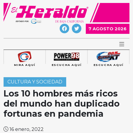
Skip
to
content
7 AGOSTO 2026
MIRA AQUÍ
ESCUCHA AQUÍ
ESCUCHA AQUÍ
CULTURA Y SOCIEDAD
Los 10 hombres más ricos
del mundo han duplicado
fortunas en pandemia
16 enero, 2022