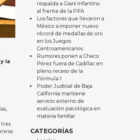
respalda a Giani Infantino
al frente de la FIFA
Los factores que llevaron a
México a imponer nuevo
récord de medallas de oro
en los Juegos
Centroamericanos
s
Rumores ponen a Checo
y la
Pérez fuera de Cadillac en
pleno receso de la
Fórmula 1
l
Poder Judicial de Baja
California mantiene
servicio externo de
evaluación psicológica en
as,
materia familiar
 tres
CATEGORÍAS
unirse