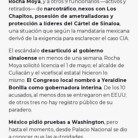
Rocha Moya
, y a otros 9 funcionarios —activos y
retirados— de
narcotráfico
,
nexos con Los
Chapitos, posesión de ametralladoras y
protección a líderes del Cártel de Sinaloa
,
una situación que según la mandataria mexicana
derivó de la exigencia para esclarecer el caso CIA.
El escándalo
desarticuló al gobierno
sinaloense
en menos de una semana. Rocha
Moya solicitó licencia el 1 de mayo; el alcalde de
Culiacán y el vicefiscal estatal hicieron lo
mismo.
El Congreso local nombró a Yeraldine
Bonilla como gobernadora interina
. De los 10
acusados, al menos dos se entregaron en EEUU;
de otros tres no hay registro público de su
paradero.
México pidió pruebas a Washington
, pero
hasta el momento, desde Palacio Nacional se dio
a conocer que las autoridades