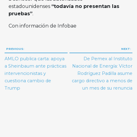
estadounidenses
“todavía no presentan las
pruebas”
.
Con información de Infobae
Navegación
PREVIOUS:
NEXT:
de
AMLO publica carta: apoya
De Pemex al Instituto
entradas
a Sheinbaum ante prácticas
Nacional de Energía: Víctor
intervencionistas y
Rodríguez Padilla asume
cuestiona cambio de
cargo directivo a menos de
Trump
un mes de su renuncia