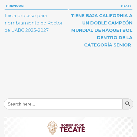
Navegación
PREVIOUS:
NEXT:
de
Inicia proceso para
TIENE BAJA CALIFORNIA A
entradas
nombramiento de Rector
UN DOBLE CAMPEÓN
de UABC 2023-2027
MUNDIAL DE RÁQUETBOL
DENTRO DE LA
CATEGORÍA SENIOR
Search But
Search
for: