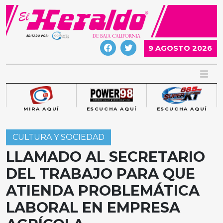
Skip
to
content
9 AGOSTO 2026
MIRA AQUÍ
ESCUCHA AQUÍ
ESCUCHA AQUÍ
CULTURA Y SOCIEDAD
LLAMADO AL SECRETARIO
DEL TRABAJO PARA QUE
ATIENDA PROBLEMÁTICA
LABORAL EN EMPRESA