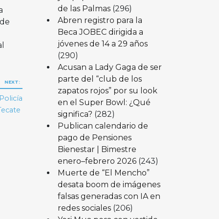
de las Palmas
(296)
a
Abren registro para la
 de
Beca JOBEC dirigida a
jóvenes de 14 a 29 años
al
(290)
Acusan a Lady Gaga de ser
parte del “club de los
NEXT:
zapatos rojos” por su look
Policía
en el Super Bowl: ¿Qué
Tecate
significa?
(282)
Publican calendario de
pago de Pensiones
Bienestar | Bimestre
enero–febrero 2026
(243)
Muerte de “El Mencho”
desata boom de imágenes
falsas generadas con IA en
redes sociales
(206)