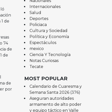
Nacionales
Internacionales
lló
Salud
nación
Deportes
 1 de
Policiaca
Cultura y Sociedad
Política y Economía
esas
Espectáculos
o 74
mexico
ncia de
Ciencia Y Tecnología
1 de
Notas Curiosas
Tecate
l
MOST POPULAR
ema de
Calendario de Cuaresma y
er por
Semana Santa 2026
(376)
Aseguran autoridades
armamento de alto poder
y equipo táctico en Valle