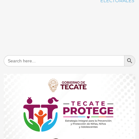
ELECTORALES
Search But
Search
for: