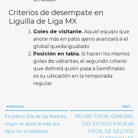
Criterios de desempate en
Liguilla de Liga MX
Goles de visitante.
Aquel equipo que
anote más en patio ajeno avanzará si el
global queda igualado.
Posición en tabla.
Si hacen los mismos
goles de visitantes, el segundo criterio
que definirá quién pasa a Semifinales
es su ubicación en la temporada
regular.
Navegación
PREVIOUS:
NEXT:
de
En pleno Día de las Madres,
RECIBE FISCAL GENERAL
entradas
mujer se quita la vida; sus
DEL ESTADO A NUEVA
hijos no la visitaban
FISCAL DE DELITOS