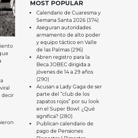
MOST POPULAR
Calendario de Cuaresma y
Semana Santa 2026
(374)
Aseguran autoridades
armamento de alto poder
y equipo táctico en Valle
miento
de las Palmas
(296)
 que
Abren registro para la
a
Beca JOBEC dirigida a
jóvenes de 14 a 29 años
(290)
la
Acusan a Lady Gaga de ser
viral
parte del “club de los
 decir
zapatos rojos” por su look
en el Super Bowl: ¿Qué
significa?
(280)
bieron
Publican calendario de
pago de Pensiones