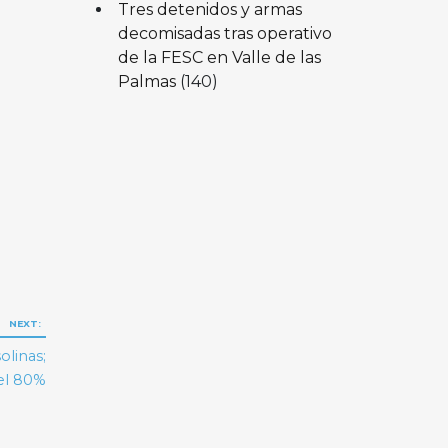
Tres detenidos y armas
decomisadas tras operativo
de la FESC en Valle de las
Palmas
(140)
NEXT:
linas;
el 80%