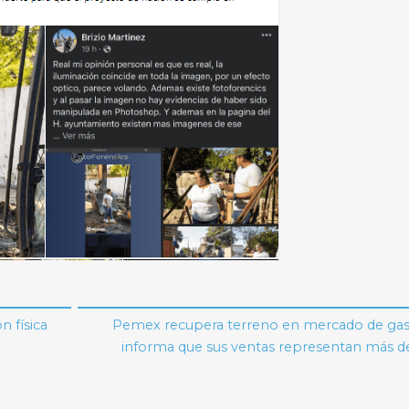
n física
Pemex recupera terreno en mercado de gaso
informa que sus ventas representan más d