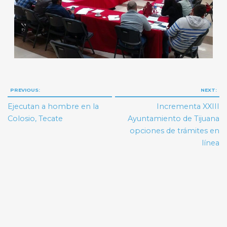
Navegación
PREVIOUS:
NEXT:
de
Ejecutan a hombre en la
Incrementa XXIII
entradas
Colosio, Tecate
Ayuntamiento de Tijuana
opciones de trámites en
línea