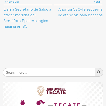
Navegación
PREVIOUS:
NEXT:
de
Llama Secretarío de Salud a
Anuncia CECyTe esquema
entradas
atacar medidas del
de atención para becarios
Semáforo Epidemioógico
naranja en BC
Search But
Search
for: