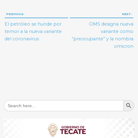
Navegación
PREVIOUS:
NEXT:
de
El petróleo se hunde por
OMS designa nueva
entradas
temor a la nueva variante
variante como
del coronavirus
“preocupante” y la nombra
omicron
Search But
Search
for: