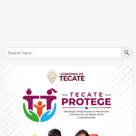
Search But
Search
for: