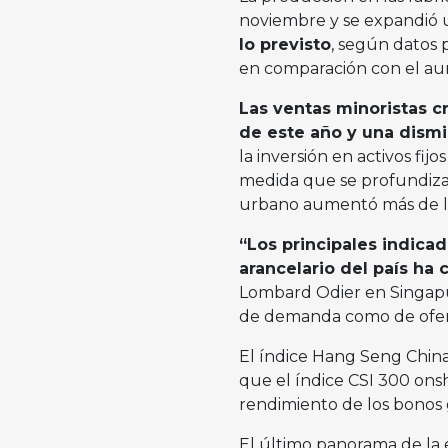
noviembre y se expandió 
lo previsto
, según datos p
en comparación con el au
Las ventas minoristas cr
de este año y una dismi
la inversión en activos fij
medida que se profundizab
urbano aumentó más de lo 
“Los principales indica
arancelario del país h
Lombard Odier en Singapur
de demanda como de oferta,
El índice Hang Seng China 
que el índice CSI 300 ons
rendimiento de los bonos 
El último panorama de la 