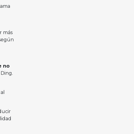
grama
ir más
 según
e no
 Ding.
al
ducir
lidad