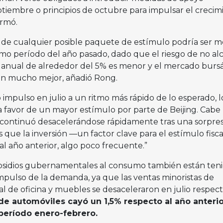
eptiembre o principios de octubre para impulsar el crecim
irmó.
 de cualquier posible paquete de estímulo podría ser 
ismo período del año pasado, dado que el riesgo de no al
o anual de alrededor del 5% es menor y el mercado bursát
ón mucho mejor, añadió Rong.
impulso en julio a un ritmo más rápido de lo esperado, 
 favor de un mayor estímulo por parte de Beijing. Cabe
continuó desacelerándose rápidamente tras una sorpre
s que la inversión —un factor clave para el estímulo fisc
 al año anterior, algo poco frecuente.”
subsidios gubernamentales al consumo también están ten
pulso de la demanda, ya que las ventas minoristas de
l de oficina y muebles se desaceleraron en julio respect
de automóviles cayó un 1,5% respecto al año anterior
período enero-febrero.