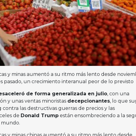
icas y minas aumentó a su ritmo más lento desde noviem
s pasado, un crecimiento interanual peor de lo previsto
saceleró de forma generalizada en julio
, con una
sión y unas ventas minoristas
decepcionantes
, lo que su
 contra las destructivas guerras de precios y las
nceles de
Donald Trump
están ensombreciendo a la se
l mundo.
icas y minas chinas aumentó a su ritmo más lento desde