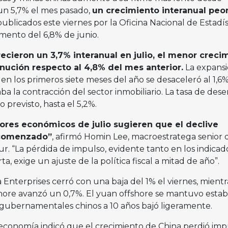
un 5,7% el mes pasado,
un crecimiento interanual peo
ublicados este viernes por la Oficina Nacional de Estadís
mento del 6,8% de junio.
ecieron un 3,7% interanual en julio, el menor creci
nución respecto al 4,8% del mes anterior.
La expansi
os en los primeros siete meses del año se desaceleró al 1,6%
a la contracción del sector inmobiliario. La tasa de des
previsto, hasta el 5,2%.
dores económicos de julio sugieren que el declive
a comenzado”
, afirmó Homin Lee, macroestratega senior 
. “La pérdida de impulso, evidente tanto en los indicad
 exige un ajuste de la política fiscal a mitad de año”.
Enterprises cerró con una baja del 1% el viernes, mientr
hore avanzó un 0,7%. El yuan offshore se mantuvo establ
gubernamentales chinos a 10 años bajó ligeramente.
economía indicó que el crecimiento de China perdió imp