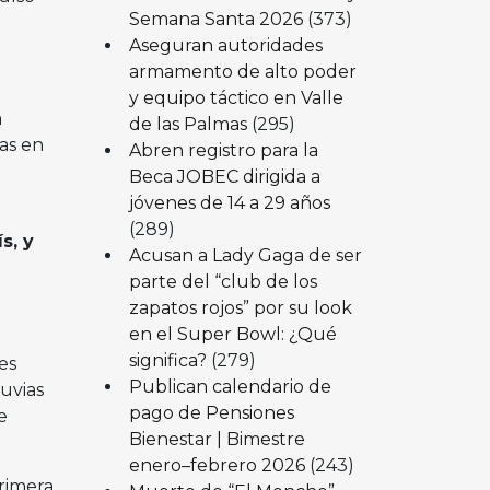
Semana Santa 2026
(373)
Aseguran autoridades
armamento de alto poder
y equipo táctico en Valle
a
de las Palmas
(295)
cas en
Abren registro para la
Beca JOBEC dirigida a
jóvenes de 14 a 29 años
(289)
s, y
Acusan a Lady Gaga de ser
parte del “club de los
zapatos rojos” por su look
en el Super Bowl: ¿Qué
significa?
(279)
es
Publican calendario de
luvias
pago de Pensiones
e
Bienestar | Bimestre
enero–febrero 2026
(243)
rimera