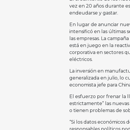
vez en 20 años durante es
endeudarse y gastar.
En lugar de anunciar nuev
intensificó en las últimas
las empresas. La campaña 
está en juego en la reacti
corporativa en sectores qu
eléctricos.
La inversión en manufactur
generalizada en julio, lo
economista jefe para Chin
El esfuerzo por frenar la l
estrictamente” las nuevas
o tienen problemas de sob
“Si los datos económicos de
responsables políticos po