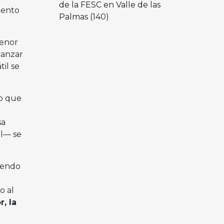
de la FESC en Valle de las
iento
Palmas
(140)
menor
canzar
il se
lo que
sa
al— se
iendo
o al
, la