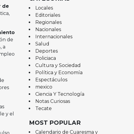
r de
Locales
tica,
Editoriales
Regionales
Nacionales
miento
Internacionales
ón de
Salud
, a
Deportes
empleo
Policiaca
Cultura y Sociedad
Política y Economía
Espectáculos
de
mexico
ores
Ciencia Y Tecnología
Notas Curiosas
as
Tecate
e y el
MOST POPULAR
Calendario de Cuaresma y
ulso