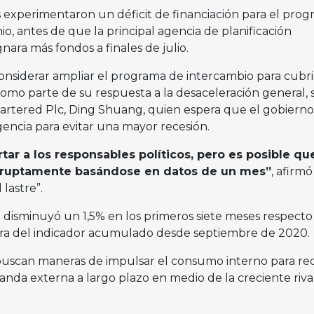
 experimentaron un déficit de financiación para el pro
nio, antes de que la principal agencia de planificación
nara más fondos a finales de julio.
onsiderar ampliar el programa de intercambio para cubr
 como parte de su respuesta a la desaceleración general,
hartered Plc, Ding Shuang, quien espera que el gobierno
encia para evitar una mayor recesión.
tar a los responsables políticos, pero es posible qu
abruptamente basándose en datos de un mes”
, afirmó
 lastre”.
o disminuyó un 1,5% en los primeros siete meses respecto 
tura del indicador acumulado desde septiembre de 2020.
buscan maneras de impulsar el consumo interno para re
nda externa a largo plazo en medio de la creciente riva