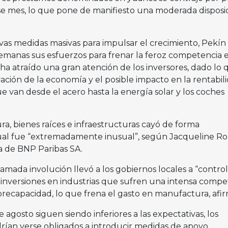
e mes, lo que pone de manifiesto una moderada disposic
as medidas masivas para impulsar el crecimiento, Pekín
 semanas sus esfuerzos para frenar la feroz competencia 
ha atraído una gran atención de los inversores, dado lo 
vación de la economía y el posible impacto en la rentabil
e van desde el acero hasta la energía solar y los coches
a, bienes raíces e infraestructuras cayó de forma
 cual fue “extremadamente inusual”, según Jacqueline Ro
a de BNP Paribas SA.
lamada involución llevó a los gobiernos locales a “contro
 inversiones en industrias que sufren una intensa compe
recapacidad, lo que frena el gasto en manufactura, afir
 agosto siguen siendo inferiores a las expectativas, los
drían verse obligados a introducir medidas de apoyo