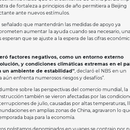
a de fortaleza a principios de año permitiera a Beijing
ctante ante nuevos estímulos.
an señalado que mantendrán las medidas de apoyo ya
 prometen aumentar la ayuda cuando sea necesario, un
s esperan que se ajuste a la espera de las cifras económi
eró factores negativos, como un entorno externo
lución, y condiciones climáticas extremas en el paí
 un ambiente de estabilidad”
, declaró el NBS en un
 aún enfrenta numerosos riesgos y desafíos”.
idumbre sobre las perspectivas del comercio mundial, la
construcción también se vieron afectadas por las condicion
terrupciones de julio, causadas por altas temperaturas, l
nundaciones en amplias zonas de China, agravaron lo qu
emporada baja para la economía.
evos préstamos denominados en yuanes se contrajo por p