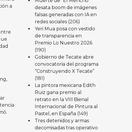
Muerte de “El Mencho”
ión a
desata boom de imágenes
falsas generadas con IA en
redes sociales
(206)
Yeri Mua posa con vestido
entre
de transparencia en
que
Premio Lo Nuestro 2026
idad
(190)
Gobierno de Tecate abre
convocatoria del programa
“Construyendo X Tecate”
(181)
ng,
La pintora mexicana Edith
Ruiz gana premio al
lar
retrato en la VIII Bienal
tencia
Internacional de Pintura al
mó.
Pastel, en España
(149)
Tres detenidos y armas
decomisadas tras operativo