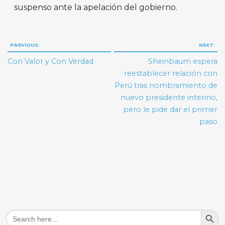
suspenso ante la apelación del gobierno.
Navegación
PREVIOUS:
NEXT:
de
Con Valor y Con Verdad
Sheinbaum espera
entradas
reestablecer relación con
Perú tras nombramiento de
nuevo presidente interino,
pero le pide dar el primer
paso
Search But
Search
for: