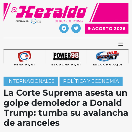
Skip
to
content
9 AGOSTO 2026
MIRA AQUÍ
ESCUCHA AQUÍ
ESCUCHA AQUÍ
INTERNACIONALES
POLÍTICA Y ECONOMÍA
La Corte Suprema asesta un
golpe demoledor a Donald
Trump: tumba su avalancha
de aranceles