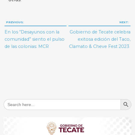
Navegación
PREVIOUS:
NEXT:
de
En los “Desayunos con la
Gobierno de Tecate celebra
entradas
comunidad” siento el pulso
exitosa edición del Taco,
de las colonias: MCR
Clamato & Cheve Fest 2023
Search But
Search
for: