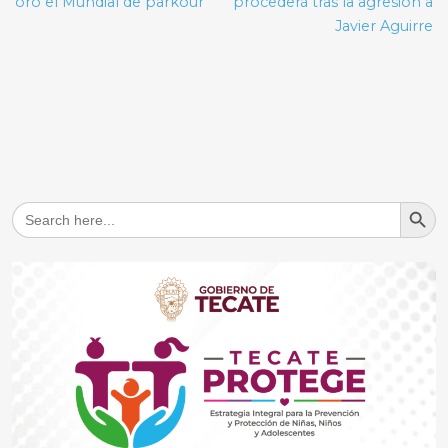
entradas
oro el Mundial de parkour
procederá tras la agresión a
Javier Aguirre
Search But
Search
for: