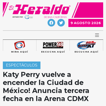
Skip
to
content
9 AGOSTO 2026
MIRA AQUÍ
ESCUCHA AQUÍ
ESCUCHA AQUÍ
ESPECTÁCULOS
Katy Perry vuelve a
encender la Ciudad de
México! Anuncia tercera
fecha en la Arena CDMX