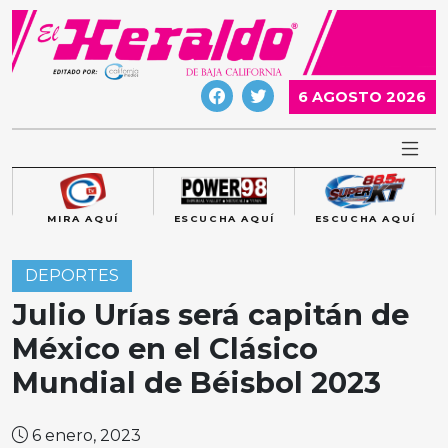
Skip
to
content
6 AGOSTO 2026
MIRA AQUÍ
ESCUCHA AQUÍ
ESCUCHA AQUÍ
DEPORTES
Julio Urías será capitán de
México en el Clásico
Mundial de Béisbol 2023
6 enero, 2023