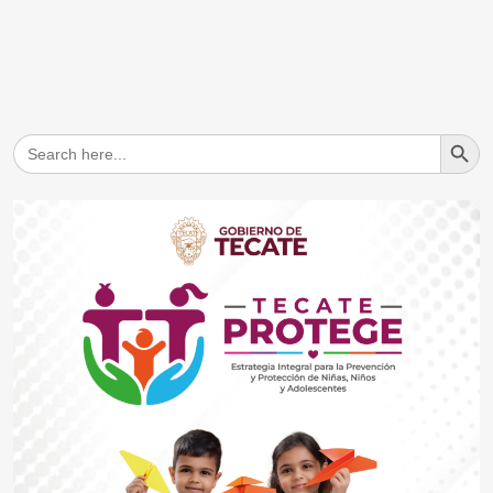
Search But
Search
for: