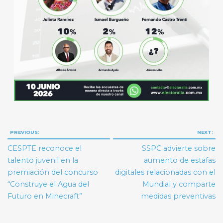
Navegación
PREVIOUS:
NEXT:
de
CESPTE reconoce el
SSPC advierte sobre
entradas
talento juvenil en la
aumento de estafas
premiación del concurso
digitales relacionadas con el
“Construye el Agua del
Mundial y comparte
Futuro en Minecraft”
medidas preventivas