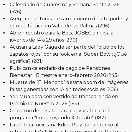
Calendario de Cuaresma y Semana Santa 2026
(376)
Aseguran autoridades armamento de alto poder y
equipo táctico en Valle de las Palmas
(296)
Abren registro para la Beca JOBEC dirigida a
jóvenes de 14 a 29 años
(290)
Acusan a Lady Gaga de ser parte del “club de los
zapatos rojos” por su look en el Super Bowl: ¿Qué
significa?
(281)
Publican calendario de pago de Pensiones
Bienestar | Bimestre enero–febrero 2026
(243)
Muerte de “El Mencho” desata boom de imágenes
falsas generadas con IA en redes sociales
(206)
Yeri Mua posa con vestido de transparencia en
Premio Lo Nuestro 2026
(194)
Gobierno de Tecate abre convocatoria del
programa “Construyendo X Tecate”
(182)
La pintora mexicana Edith Ruiz gana premio al
retrato en la VIII Bienal Internacional de Pintura al