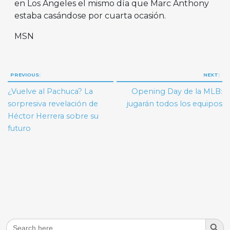
en Los Ángeles el mismo día que Marc Anthony
estaba casándose por cuarta ocasión.
MSN
Navegación
PREVIOUS:
NEXT:
de
¿Vuelve al Pachuca? La
Opening Day de la MLB:
entradas
sorpresiva revelación de
jugarán todos los equipos
Héctor Herrera sobre su
futuro
Search But
Search