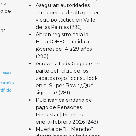
apa
Aseguran autoridades
to de
armamento de alto poder
y equipo táctico en Valle
de las Palmas
(296)
nas
Abren registro para la
Beca JOBEC dirigida a
jóvenes de 14 a 29 años
(290)
Acusan a Lady Gaga de ser
parte del “club de los
NEXT:
zapatos rojos” por su look
misión
en el Super Bowl: ¿Qué
ificial
significa?
(281)
Publican calendario de
pago de Pensiones
Bienestar | Bimestre
enero–febrero 2026
(243)
Muerte de “El Mencho”