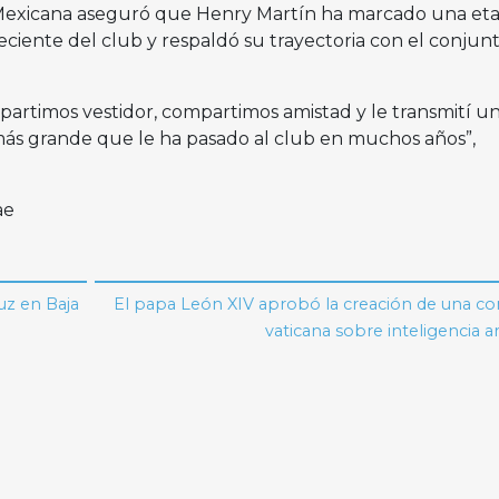
n Mexicana aseguró que Henry Martín ha marcado una et
reciente del club y respaldó su trayectoria con el conjun
artimos vestidor, compartimos amistad y le transmití u
más grande que le ha pasado al club en muchos años”,
ae
uz en Baja
El papa León XIV aprobó la creación de una co
vaticana sobre inteligencia art