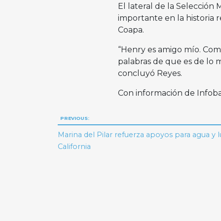
El lateral de la Selecció
importante en la historia 
Coapa.
“Henry es amigo mío. Comp
palabras de que es de lo 
concluyó Reyes.
Con información de Infob
Navegación
PREVIOUS:
de
Marina del Pilar refuerza apoyos para agua y l
California
entradas