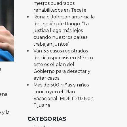
metros cuadrados
rehabilitados en Tecate
Ronald Johnson anuncia la
detención de Rango: “La
justicia llega más lejos
cuando nuestros países
trabajan juntos”
Van 33 casos registrados
de ciclosporiasis en México:
este es el plan del
a
Gobierno para detectar y
evitar casos
Más de 500 niñas y niños
concluyen el Plan
penal
Vacacional IMDET 2026 en
Tijuana
 y la
CATEGORÍAS