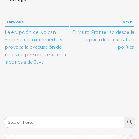
Navegación
PREVIOUS:
NEXT:
de
La erupción del volcán
El Muro Fronterizo desde la
entradas
Semeru deja un muerto y
óptica de la caricatura
provoca la evacuación de
política
miles de personas en la isla
indonesia de Java
Search But
Search
for: