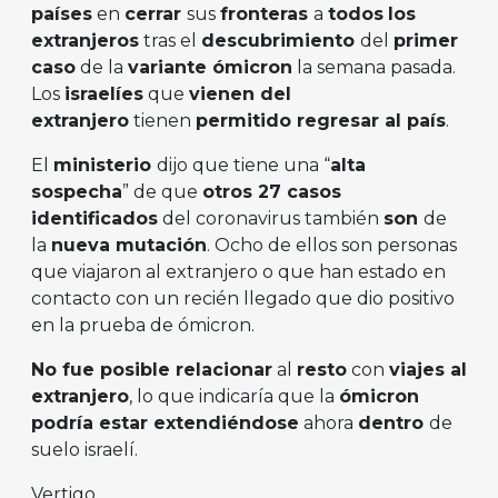
países
en
cerrar
sus
fronteras
a
todos
los
extranjeros
tras el
descubrimiento
del
primer
caso
de la
variante ómicron
la semana pasada.
Los
israelíes
que
vienen del
extranjero
tienen
permitido regresar al país
.
El
ministerio
dijo que tiene una “
alta
sospecha
” de que
otros 27 casos
identificados
del coronavirus también
son
de
la
nueva mutación
. Ocho de ellos son personas
que viajaron al extranjero o que han estado en
contacto con un recién llegado que dio positivo
en la prueba de ómicron.
No fue posible relacionar
al
resto
con
viajes al
extranjero
, lo que indicaría que la
ómicron
podría estar extendiéndose
ahora
dentro
de
suelo israelí.
Vertigo