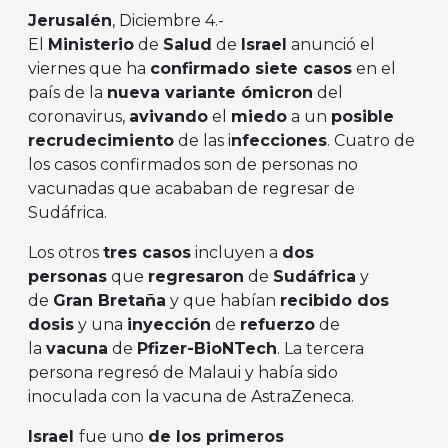
Jerusalén
, Diciembre 4.-
El
Ministerio
de
Salud
de
Israel
anunció el
viernes que ha
confirmado siete casos
en el
país de la
nueva variante ómicron
del
coronavirus,
avivando
el
miedo
a un
posible
recrudecimiento
de las i
nfecciones
. Cuatro de
los casos confirmados son de personas no
vacunadas que acababan de regresar de
Sudáfrica.
Los otros
tres casos
incluyen a
dos
personas
que
regresaron
de
Sudáfrica
y
de
Gran Bretaña
y que habían
recibido dos
dosis
y una
inyección
de
refuerzo
de
la
vacuna
de
Pfizer-BioNTech
. La tercera
persona regresó de Malaui y había sido
inoculada con la vacuna de AstraZeneca.
Israel
fue uno
de los primeros