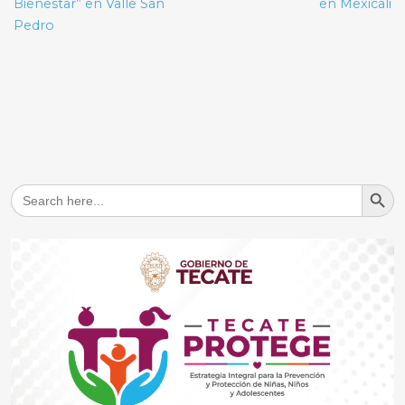
Bienestar” en Valle San
en Mexicali
Pedro
Search But
Search
for: