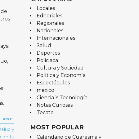
Locales
 de
Editoriales
tros
Regionales
r
Nacionales
Internacionales
Salud
haya
Deportes
Policiaca
lúo,
Cultura y Sociedad
Política y Economía
Espectáculos
es
mexico
Ciencia Y Tecnología
s.
Notas Curiosas
Tecate
NEXT:
MOST POPULAR
salud y
Calendario de Cuaresma y
o en tu