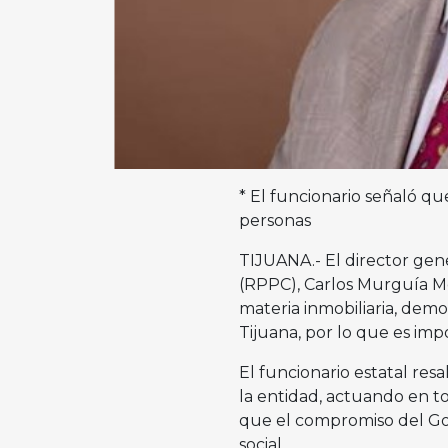
* El funcionario señaló que
personas
TIJUANA.- El director gen
(RPPC), Carlos Murguía Mej
materia inmobiliaria, dem
Tijuana, por lo que es i
El funcionario estatal re
la entidad, actuando en t
que el compromiso del Gob
social.