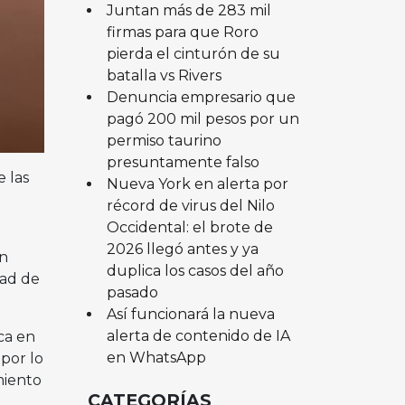
Juntan más de 283 mil
firmas para que Roro
pierda el cinturón de su
batalla vs Rivers
Denuncia empresario que
pagó 200 mil pesos por un
permiso taurino
presuntamente falso
e las
Nueva York en alerta por
récord de virus del Nilo
Occidental: el brote de
2026 llegó antes y ya
en
duplica los casos del año
dad de
pasado
Así funcionará la nueva
alerta de contenido de IA
ca en
en WhatsApp
por lo
miento
CATEGORÍAS