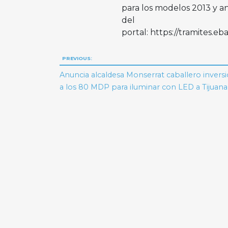
para los modelos 2013 y ant
del
portal: https://tramites.e
Navegación
PREVIOUS:
de
Anuncia alcaldesa Monserrat caballero invers
a los 80 MDP para iluminar con LED a Tijuana
entradas