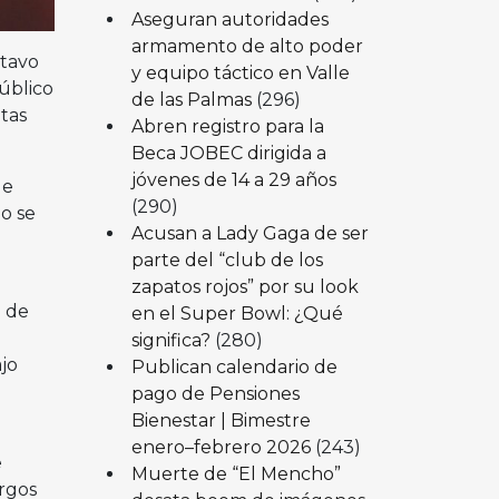
Aseguran autoridades
armamento de alto poder
stavo
y equipo táctico en Valle
úblico
de las Palmas
(296)
tas
Abren registro para la
Beca JOBEC dirigida a
jóvenes de 14 a 29 años
de
(290)
go se
Acusan a Lady Gaga de ser
parte del “club de los
zapatos rojos” por su look
o de
en el Super Bowl: ¿Qué
significa?
(280)
jo
Publican calendario de
pago de Pensiones
Bienestar | Bimestre
enero–febrero 2026
(243)
e
Muerte de “El Mencho”
argos