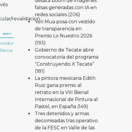
desata boom de imágenes
avés
falsas generadas con IA en
redes sociales
(206)
cular/revalidacion.
Yeri Mua posa con vestido
de transparencia en
NEXT:
Premio Lo Nuestro 2026
(193)
orredor
Gobierno de Tecate abre
Blanca
convocatoria del programa
“Construyendo X Tecate”
(181)
La pintora mexicana Edith
Ruiz gana premio al
retrato en la VIII Bienal
Internacional de Pintura al
Pastel, en España
(149)
Tres detenidos y armas
decomisadas tras operativo
de la FESC en Valle de las