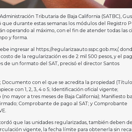
e Administración Tributaria de Baja California (SATBC), Gu
ó que durante estas semanas los módulos del Registro P
n operando al máximo, con el fin de atender todas las ci
mpo y forma.
ebe ingresar al https://regularizaauto.sspc.gob.mx/, don
 costo de la regularización es de 2 mil 500 pesos, y el pa
s de un formato del SAT, precisó el director Santos
P; Documento con el que se acredita la propiedad (Títul
ce con 1, 2, 3, 4 o 5; Identificación oficial vigente;
no mayor a tres meses de Baja California); Manifiesto ba
 firmado; Comprobante de pago al SAT; y Comprobante
UVE.
ecordó que las unidades regularizadas, también deben d
rculación vigente, la fecha límite para obtenerla sin rec