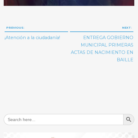
Navegación
PREVIOUS:
NEXT:
de
¡Atención a la ciudadanía!
ENTREGA GOBIERNO
entradas
MUNICIPAL PRIMERAS
ACTAS DE NACIMIENTO EN
BAILLE
Search But
Search
for: