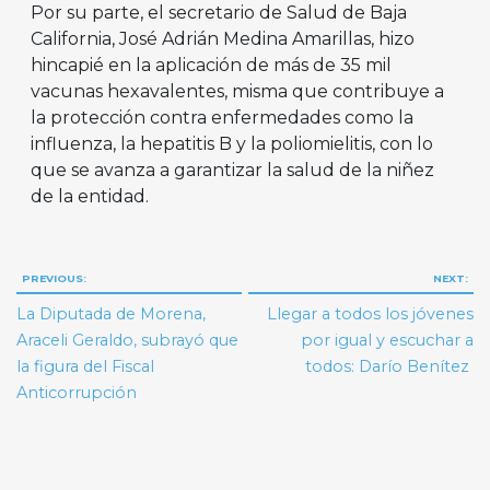
Por su parte, el secretario de Salud de Baja
California, José Adrián Medina Amarillas, hizo
hincapié en la aplicación de más de 35 mil
vacunas hexavalentes, misma que contribuye a
la protección contra enfermedades como la
influenza, la hepatitis B y la poliomielitis, con lo
que se avanza a garantizar la salud de la niñez
de la entidad.
Navegación
PREVIOUS:
NEXT:
de
La Diputada de Morena,
Llegar a todos los jóvenes
entradas
Araceli Geraldo, subrayó que
por igual y escuchar a
la figura del Fiscal
todos: Darío Benítez
Anticorrupción