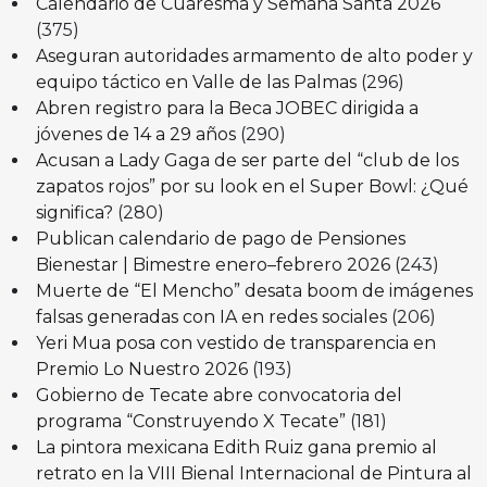
Calendario de Cuaresma y Semana Santa 2026
(375)
Aseguran autoridades armamento de alto poder y
equipo táctico en Valle de las Palmas
(296)
Abren registro para la Beca JOBEC dirigida a
jóvenes de 14 a 29 años
(290)
Acusan a Lady Gaga de ser parte del “club de los
zapatos rojos” por su look en el Super Bowl: ¿Qué
significa?
(280)
Publican calendario de pago de Pensiones
Bienestar | Bimestre enero–febrero 2026
(243)
Muerte de “El Mencho” desata boom de imágenes
falsas generadas con IA en redes sociales
(206)
Yeri Mua posa con vestido de transparencia en
Premio Lo Nuestro 2026
(193)
Gobierno de Tecate abre convocatoria del
programa “Construyendo X Tecate”
(181)
La pintora mexicana Edith Ruiz gana premio al
retrato en la VIII Bienal Internacional de Pintura al