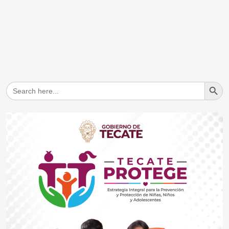
Search But
Search
for: