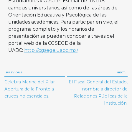
Estudiantiles y Gestión Escolar de los tres
campus universitarios, así como de las áreas de
Orientación Educativa y Psicológica de las
unidades académicas. Para participar en vivo, el
programa completo y los horarios de
presentación se pueden conocer a través del
portal web de la CGSEGE de la
UABC:
http://cgsege.uabc.mx/
.
Navegación
PREVIOUS:
NEXT:
de
Celebra Marina del Pilar
El Fiscal General del Estado,
entradas
Apertura de la Fronte a
nombra a director de
cruces no esenciales.
Relaciones Públicas de la
Institución.