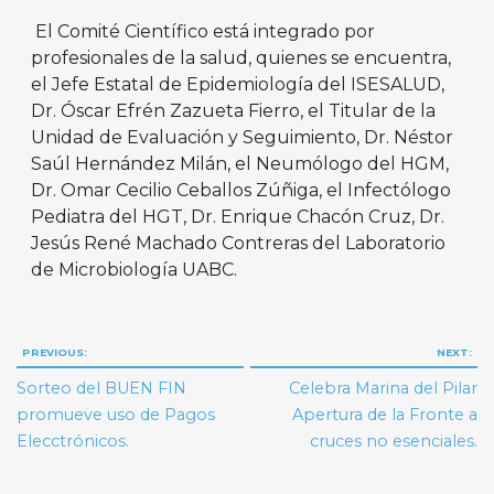
El Comité Científico está integrado por
profesionales de la salud, quienes se encuentra,
el Jefe Estatal de Epidemiología del ISESALUD,
Dr. Óscar Efrén Zazueta Fierro, el Titular de la
Unidad de Evaluación y Seguimiento, Dr. Néstor
Saúl Hernández Milán, el Neumólogo del HGM,
Dr. Omar Cecilio Ceballos Zúñiga, el Infectólogo
Pediatra del HGT, Dr. Enrique Chacón Cruz, Dr.
Jesús René Machado Contreras del Laboratorio
de Microbiología UABC.
Navegación
PREVIOUS:
NEXT:
de
Sorteo del BUEN FIN
Celebra Marina del Pilar
entradas
promueve uso de Pagos
Apertura de la Fronte a
Elecctrónicos.
cruces no esenciales.