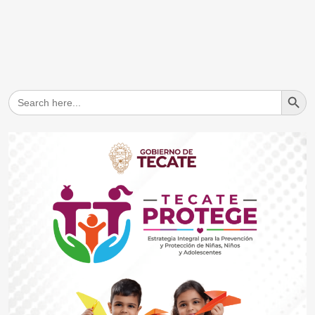
Search But
Search
for: