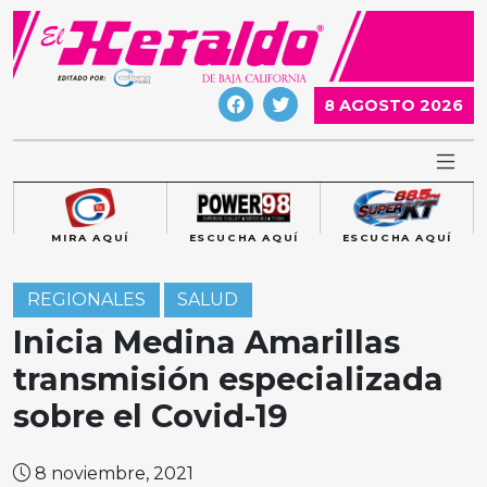
Skip
to
content
8 AGOSTO 2026
MIRA AQUÍ
ESCUCHA AQUÍ
ESCUCHA AQUÍ
REGIONALES
SALUD
Inicia Medina Amarillas
transmisión especializada
sobre el Covid-19
8 noviembre, 2021